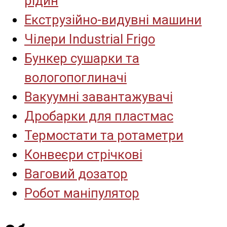
рідин
Екструзійно-видувні машини
Чілери Industrial Frigo
Бункер сушарки та
вологопоглиначі
Вакуумні завантажувачі
Дробарки для пластмас
Термостати та ротаметри
Конвеєри стрічкові
Ваговий дозатор
Робот маніпулятор