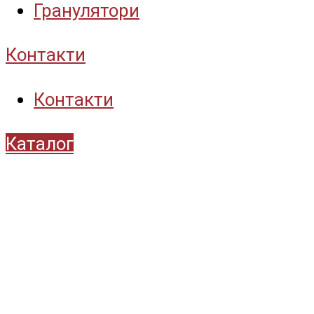
Гранулятори
Контакти
Контакти
Каталог
ТОВ “Shini Україна”
Український центр постачання
периферійного обладнання Shini.