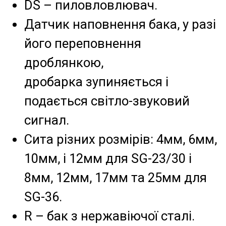
DS – пиловловлювач.
Датчик наповнення бака, у разі
його переповнення
дроблянкою,
дробарка зупиняється і
подається світло-звуковий
сигнал.
Сита різних розмірів: 4мм, 6мм,
10мм, і 12мм для SG-23/30 і
8мм, 12мм, 17мм та 25мм для
SG-36.
R – бак з нержавіючої сталі.