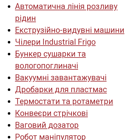
Автоматична лінія розливу
рідин
Екструзійно-видувні машини
Чілери Industrial Frigo
Бункер сушарки та
вологопоглиначі
Вакуумні завантажувачі
Дробарки для пластмас
Термостати та ротаметри
Конвеєри стрічкові
Ваговий дозатор
Робот маніпулятор