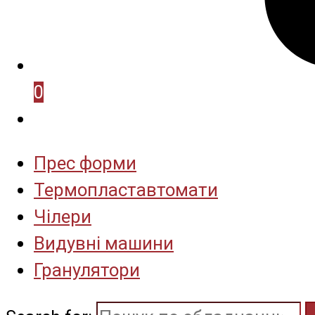
0
Прес форми
Термопластавтомати
Чілери
Видувні машини
Гранулятори