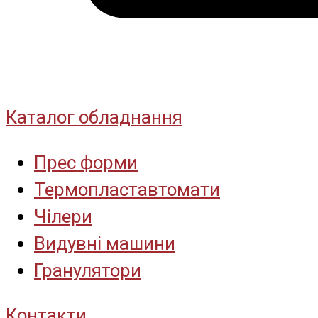
Каталог обладнання
Прес форми
Термопластавтомати
Чілери
Видувні машини
Гранулятори
Контакти