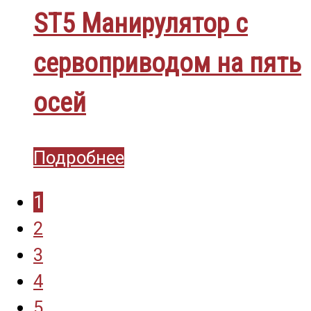
ST5 Манирулятор с
сервоприводом на пять
осей
Подробнее
1
2
3
4
5