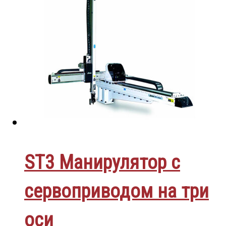
ST3 Манирулятор с
сервоприводом на три
оси